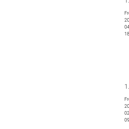
1
Fr
2
04
1
1
Fr
2
02
0