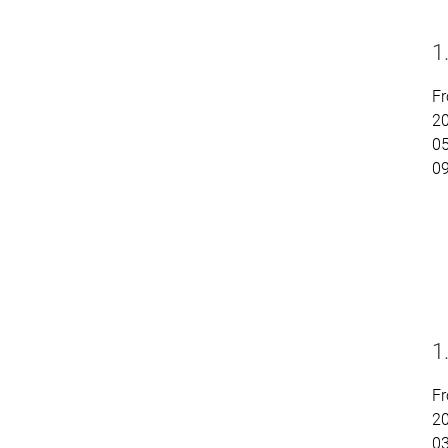
1
Fr
2
05
0
1
Fr
2
03