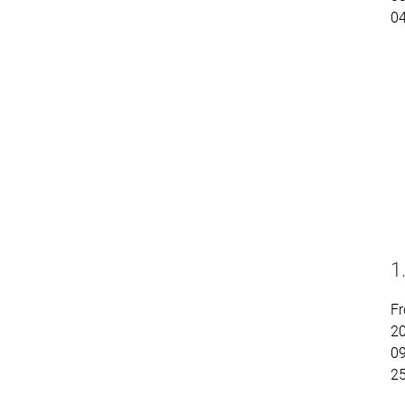
0
1
Fr
2
09
2