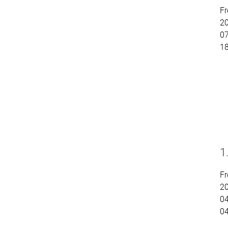
Fr
2
07
1
1
Fr
2
04
0