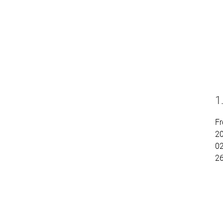
1
Fr
2
02
2