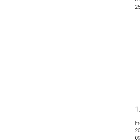
2
1
Fr
2
09