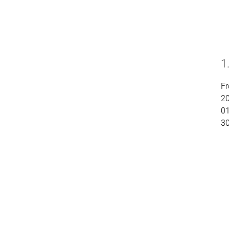
1
Fr
2
01
3