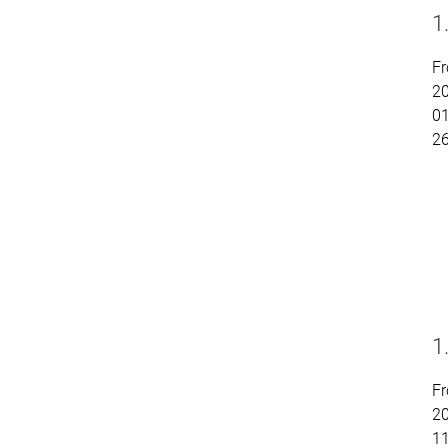
1
Fr
2
01
2
1
Fr
2
11