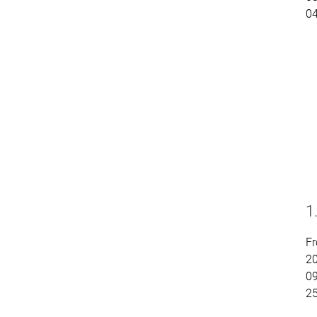
0
1
Fr
2
09
2