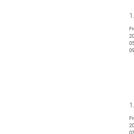
1
Fr
2
05
0
1
Fr
2
03